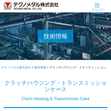
Skip
to
メニュー
content
技術情報
テクノメタル株式会社
>
製品情報
>
クラッチハウジング・トランスミッションケース
クラッチハウジング・トランスミッショ
ンケース
Cluch Housing & Transmission Case