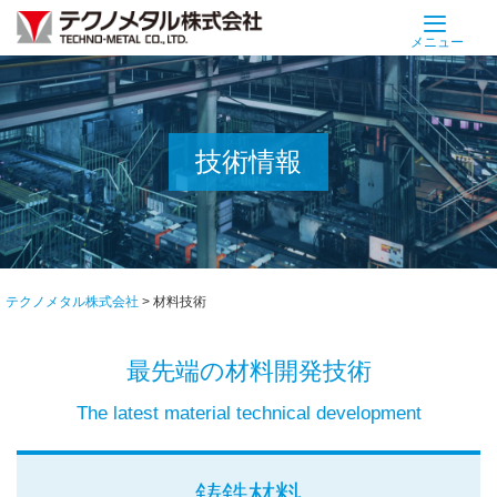
Skip
to
メニュー
content
技術情報
テクノメタル株式会社
>
材料技術
最先端の材料開発技術
The latest material technical development
鋳鉄材料